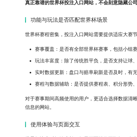
真正靠谱的世界杯投注入口网站，不会刻意隐藏公
功能与玩法是否匹配世界杯场景
世界杯赛程密集，投注入口网站需要提供适应大赛
赛事覆盖：是否有全部世界杯赛事，包括小组
玩法丰富度：除了传统胜平负，是否支持让球
实时数据更新：盘口与赔率刷新是否及时，有无
赛程与数据辅助：是否提供赛程表、积分形势
对于赛事期间高频使用的用户，更适合选择数据清
信息的网站。
使用体验与页面交互