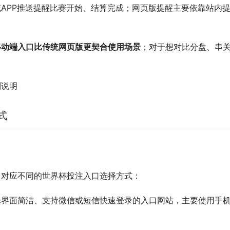
APP推送提醒比赛开始、结算完成；网页版提醒主要依靠站内
移动端入口比传统网页版更契合使用场景
；对于想对比分盘、串
式
，对应不同的世界杯投注入口选择方式：
择界面简洁、支持微信或短信快速登录的入口网站，主要使用手