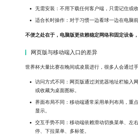
无需安装：不用下载任何客户端，只需记住或
适合长时操作：对于习惯一边看球一边在电脑
不便之处在于，电脑版更依赖稳定网络和固定设备
网页版与移动端入口的差异
世界杯大量比赛在晚间或凌晨进行，很多人会通过
访问方式不同：网页版通过浏览器地址栏输入网
或收藏为桌面图标。
界面布局不同：移动端通常采用单列布局，重
显示。
交互手势不同：移动端依赖滑动切换菜单、左
停、下拉菜单、多标签。