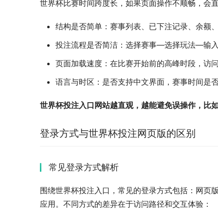
世界杯比赛时间跨度长，如果页面操作不顺畅，会
结构是否简单：赛事列表、已下注记录、余额
投注流程是否简洁：选择赛事—选择玩法—输
页面加载速度：在比赛开始前的高峰时段，访
语言与时区：是否支持中文界面，赛事时间是
世界杯投注入口网站越直观，越能避免误操作，比
登录方式与世界杯投注网页版的区别
常见登录方式解析
围绕世界杯投注入口，常见的登录方式包括：网页版
应用。不同方式的差异在于访问路径和交互体验：