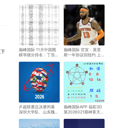
巅峰国际 11月中国围
巅峰国际 官宣：莫里
以下
棋等级分排名：丁浩继
斯一年协议回纽约 上
续领跑 柯洁第五
赛季场均仅6分
乒超联赛总决赛闭幕
巅峰国际APP 福彩3D
深圳大学队、山东魏桥
第2026021期神算天五
队登顶
行和值胆码