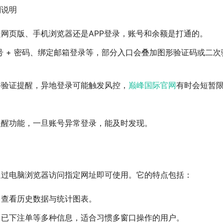
网页版、手机浏览器还是APP登录，账号和余额是打通的。
号 + 密码、绑定邮箱登录等，部分入口会叠加图形验证码或二次
件验证提醒，异地登录可能触发风控，
巅峰国际官网
有时会短暂
提醒功能，一旦账号异常登录，能及时发现。
通过电脑浏览器访问指定网址即可使用。它的特点包括：
、查看历史数据与统计图表。
、已下注单等多种信息，适合习惯多窗口操作的用户。