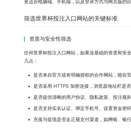
更适合电脑端、手机端，以及登录方式与网页版的
筛选世界杯投注入口网站的关键标准
资质与安全性筛选
任何世界杯投注入口网站，如果连基础的资质和安
几点：
是否来自官方或有明确授权的合作网站，能在
是否采用 HTTPS 加密连接，浏览器地址栏是
是否提供清晰的用户协议、隐私政策、投注规
是否支持实名认证、绑定手机号、设置资金密
充值与提现是否走正规支付渠道，如网银、银