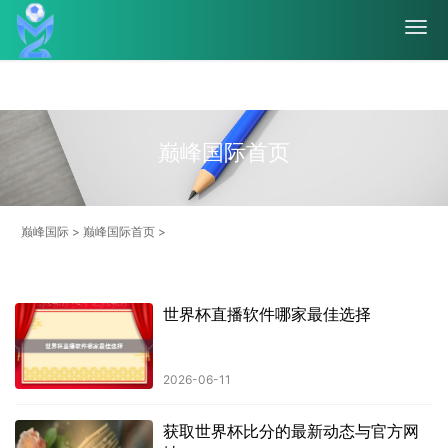
巅峰国际首页
巅峰国际
>
巅峰国际首页
>
世界杯直播软件哪家最佳选择
2026-06-11
获取世界杯比分的最新动态与官方网