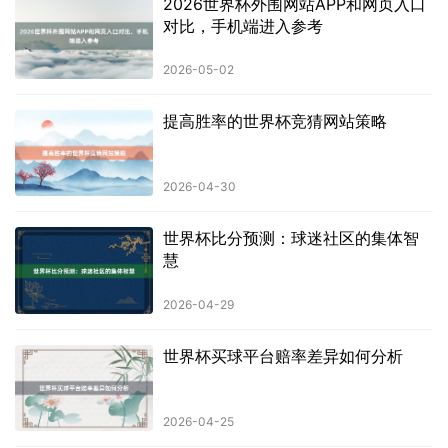
2026世界杯外围网站APP和网页入口
对比，手机端进入参考
2026-05-02
提高胜率的世界杯竞猜网站策略
2026-04-30
世界杯比分预测：球迷社区的集体智
慧
2026-04-29
世界杯买球平台赔率差异如何分析
2026-04-25